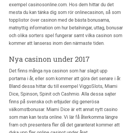
exempel casinosonline.com. Hos dem hittar du det
mesta du kan tänka dig som rör onlinecasinon, så som
topplistor över casinon med de bästa bonusarna,
matnyttig information om hur betalningar, uttag, bonusar
och olika sorters spel fungerar samt vilka casinon som
kommer att lanseras inom den närmaste tiden.
Nya casinon under 2017
Det finns många nya casinon som har slagit upp
portarna i år, eller som kommer att göra det senare i år.
Bland dessa hittar du till exempel ViggoSlots, Miami
Dice, Spinson, Spinit och Cashmio. Alla dessa sajter
finns på svenska och erbjuder dig generösa
välkomstbonusar. Miami Dice är ett annat nytt casino
som man kan testa online. Vi lär få återkomma längre
fram och presentera fler då det garanterat kommer att
dyka upp fler online casinot under året.