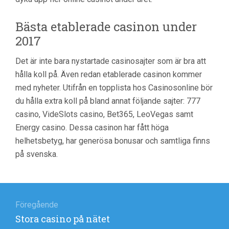
Bästa etablerade casinon under
2017
Det är inte bara nystartade casinosajter som är bra att
hålla koll på. Även redan etablerade casinon kommer
med nyheter. Utifrån en topplista hos Casinosonline bör
du hålla extra koll på bland annat följande sajter: 777
casino, VideSlots casino, Bet365, LeoVegas samt
Energy casino. Dessa casinon har fått höga
helhetsbetyg, har generösa bonusar och samtliga finns
på svenska.
Inläggsnavigering
Föregående
Föregående
Stora casino på nätet